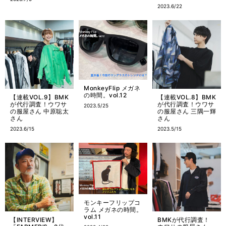
2023.6/22
MonkeyFlip メガネ
の時間。vol.12
【連載VOL.9】BMK
【連載VOL.8】BMK
が代行調査！ウワサ
が代行調査！ウワサ
2023.5/25
の服屋さん 中原聡太
の服屋さん 三隅一輝
さん
さん
2023.6/15
2023.5/15
モンキーフリップコ
ラム メガネの時間。
vol.11
【INTERVIEW】
BMKが代行調査！