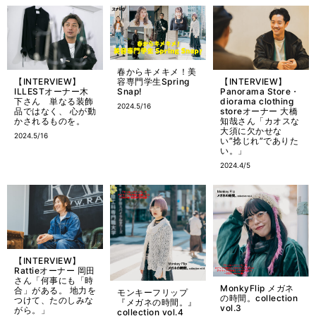
春からキメキメ！美
容専門学生Spring
【INTERVIEW】
【INTERVIEW】
Snap!
ILLESTオーナー木
Panorama Store・
下さん 単なる装飾
diorama clothing
2024.5/16
品ではなく、 心が動
storeオーナー 大橋
かされるものを。
知哉さん「カオスな
大須に欠かせな
2024.5/16
い”捻じれ”でありた
い。」
2024.4/5
【INTERVIEW】
Rattieオーナー 岡田
さん「何事にも「時
MonkyFlip メガネ
合」がある。 地力を
モンキーフリップ
の時間。collection
つけて、たのしみな
『メガネの時間。』
vol.3
がら。」
collection vol.4