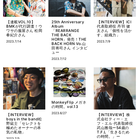
【連載VOL.10】
25th Anniversary
【INTERVIEW】ICI
BMKが代行調査！ウ
Album
代表取締役 丹羽 健
ワサの服屋さん 松岡
「REARRANGE
太さん「個性を活か
拳紀介さん
THE BACK
す、組織力」
HORN」発売！THE
2023.7/14
2023.7/9
BACK HORN Vo.山
田将司さん インタビ
ュー
2023.7/12
MonkeyFlip メガネ
の時間。vol.13
2023.6/27
【INTERVIEW】
【INTERVIEW】株
boys in the band松
式会社ティー・エ
野紘士「セレクトを
フ・エル 代表取締役
極めたオーナーの本
武山雅哉ー54歳の
気の私物」
T.F.L「生きるため
の時間。」ー
2023.7/5