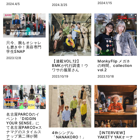
2024.1/15
2024.4/5
2024.3/25
只今、腕もオシャレ
も磨き中！美容専門
学生SNAP
2023.12/8
【連載VOL.12】
MonkyFlip メガネ
BMKが代行調査！ウ
の時間。collection
ワサの服屋さん
vol.2
2023.10/19
2023.10/18
名古屋PARCOのイ
ベント「DIGGIN
YOUR SENSE」に
て名古屋PARCO×ス
ナマグのスタイルス
4thシングル
【INTERVIEW】
ナップ第二弾が開
「NANAKORO！」
YAKETY YAKオーナ