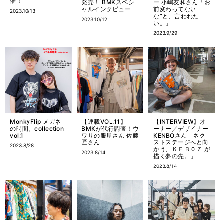
催！
発売！ BMKスペシ
ー 小嶋友和さん「お
ャルインタビュー
前変わってない
2023.10/13
な”と、言われた
2023.10/12
い。」
2023.9/29
MonkyFlip メガネ
【連載VOL.11】
【INTERVIEW】オ
の時間。collection
BMKが代行調査！ウ
ーナー／デザイナー
vol.1
ワサの服屋さん 佐藤
KENBOさん「ネク
匠さん
ストステージへと向
2023.8/28
かう、ＫＥＢＯＺ が
2023.8/14
描く夢の先。」
2023.8/14