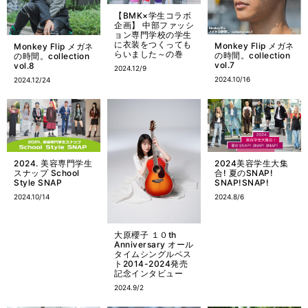
【BMK×学生コラボ
企画】 中部ファッシ
ョン専門学校の学生
に衣装をつくっても
Monkey Flip メガネ
Monkey Flip メガネ
らいました～の巻
の時間。collection
の時間。collection
vol.7
vol.8
2024.12/9
2024.10/16
2024.12/24
2024. 美容専門学生
2024美容学生大集
スナップ School
合! 夏のSNAP!
Style SNAP
SNAP!SNAP!
2024.10/14
2024.8/6
大原櫻子 １０th
Anniversary オール
タイムシングルベス
ト2014-2024発売
記念インタビュー
2024.9/2