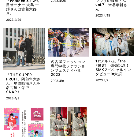
『FARMER’S』2代
ウワサの服屋さん
2023.4/28
目オーナー 大島 一
vol.7 米谷恭輔さ
輝さんは古着大好
ん
き。
2023.4/15
2023.4/29
1stアルバム「the
名古屋ファッション
FIRST」発売記念！
専門学校ファッショ
BMKスペシャルイン
ンフェスティバル
タビューin大須
2023
「THE SUPER
FRUIT」阿部隼大さ
2023.4/7
2023.4/8
ん・星野晴海さんを
名古屋・栄で
SNAP！
2023.4/9