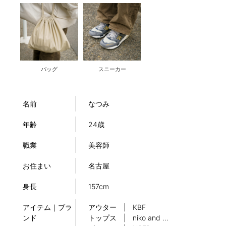
バッグ
スニーカー
名前
なつみ
年齢
24歳
職業
美容師
お住まい
名古屋
身長
157cm
アイテム｜ブラ
アウター | KBF
ンド
トップス | niko and …