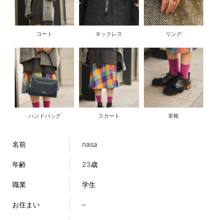
コート
ネックレス
リング
ハンドバッグ
スカート
革靴
名前
nasa
年齢
23歳
職業
学生
お住まい
–