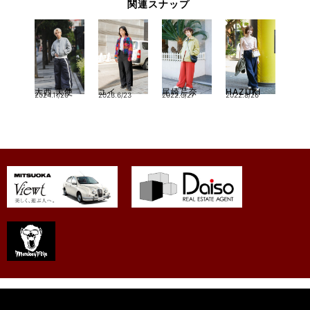
関連スナップ
大西 天使
ユイ
尾崎芹奈
HAZUKI
2024.11/20
2023.6/23
2022.3/27
2022.8/26