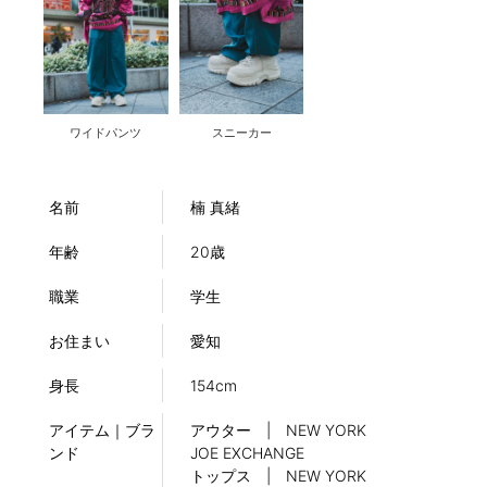
ワイドパンツ
スニーカー
名前
楠 真緒
年齢
20歳
職業
学生
お住まい
愛知
身長
154cm
アイテム｜ブラ
アウター | NEW YORK
ンド
JOE EXCHANGE
トップス | NEW YORK