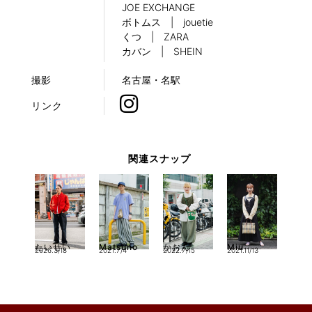
JOE EXCHANGE
ボトムス | jouetie
くつ | ZARA
カバン | SHEIN
撮影
名古屋・名駅
リンク
関連スナップ
たいせい
Matsuno
かおん
Miu
2026.3/18
2021.7/4
2022.7/15
2021.11/13