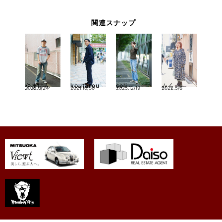
関連スナップ
やまけん
koutarou
seli
みく
2022.8/24
2021.10/30
2025.12/19
2022.5/6