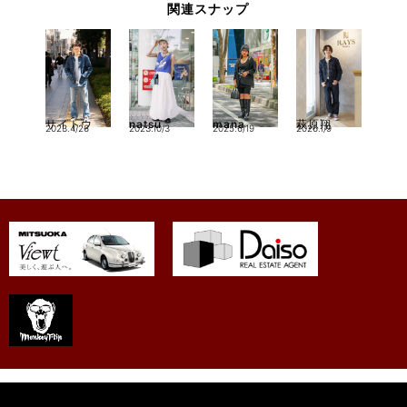
関連スナップ
サイトウ
natsu
mana
萩原翔
2023.4/26
2023.10/3
2025.6/19
2026.1/9