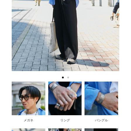
メガネ
リング
バングル