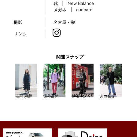
靴 | New Balance
メガネ | guepard
撮影
名古屋・栄
リンク
関連スナップ
古川 綺華
傍島将大
MORIKAKE
あーや
2025.7/30
2021.6/3
2026.5/12
2023.11/14