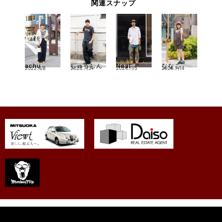
関連スナップ
achu
しゅうしん
Neal
ななこ
2022.4/8
2023.7/31
2024.11/5
2026.7/14