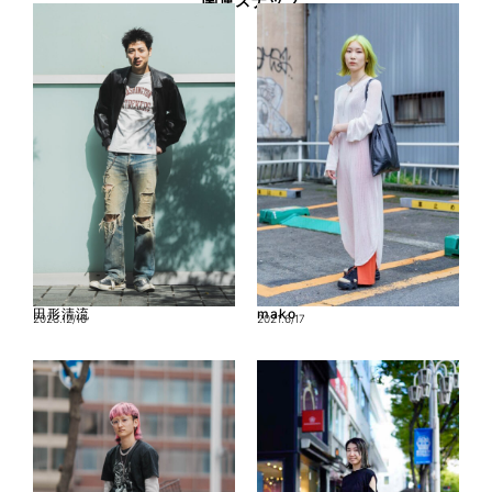
関連スナップ
田形清流
mako
2023.12/16
2021.6/17