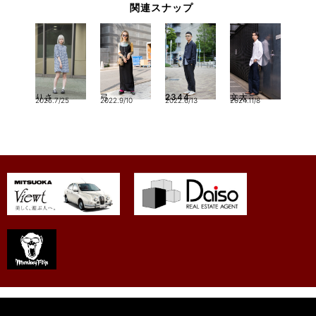
関連スナップ
りさ
弓
2344
文太
2025.7/25
2022.9/10
2022.6/13
2024.11/8