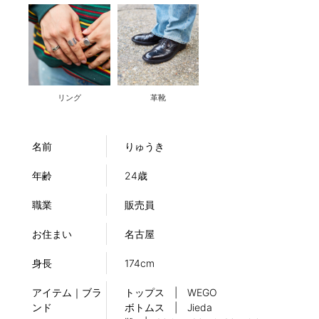
リング
革靴
名前
りゅうき
年齢
24歳
職業
販売員
お住まい
名古屋
身長
174cm
アイテム｜ブラ
トップス | WEGO
ンド
ボトムス | Jieda