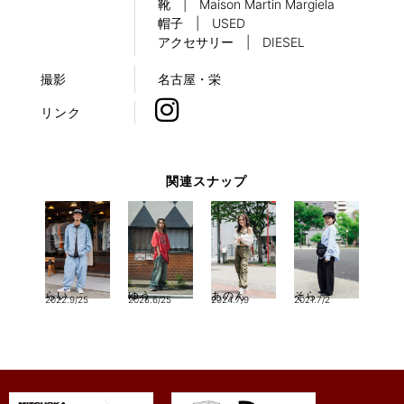
靴 | Maison Martin Margiela
帽子 | USED
アクセサリー | DIESEL
撮影
名古屋・栄
リンク
関連スナップ
らい
ゆう
あのん
そら
2022.9/25
2025.6/25
2024.7/9
2021.7/2