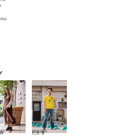
D
amo
プ
1/22
2026.6/24
み
たかき