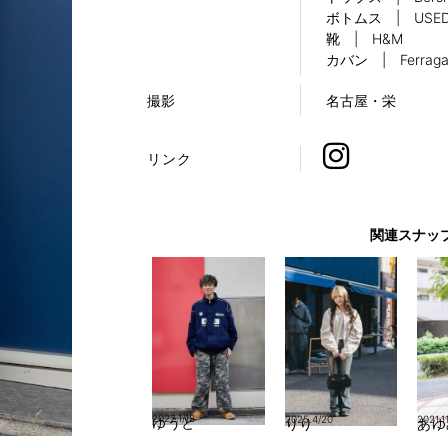
ボトムス | USE
靴 | H&M
カバン | Ferrag
撮影
名古屋・栄
リンク
関連スナッ
2022.1/18
2025.4/20
2021.1
ゆうと
りり
あゆ