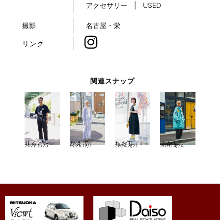
アクセサリー | USED
撮影
名古屋・栄
リンク
関連スナップ
りく
かえで
ちおり
ゆかり
2022.5/25
2025.12/7
2024.8/21
2025.4/24