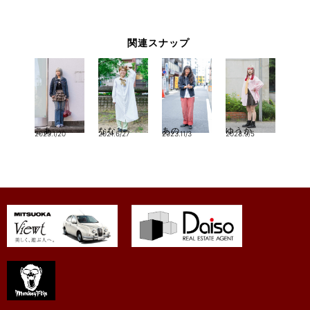
関連スナップ
こあ
なな
あの
ゆうか
2025.1/20
2021.6/27
2023.11/3
2023.9/5