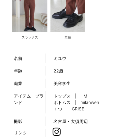
スラックス
革靴
名前
ミユウ
年齢
22歳
職業
美容学生
アイテム｜ブラ
トップス | HM
ンド
ボトムス | milaowen
くつ | GRISE
撮影
名古屋・大須周辺
リンク