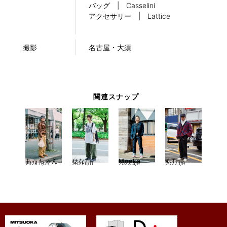
バッグ | Casselini
アクセサリー | Lattice
撮影
名古屋・大須
関連スナップ
Moeka
あっちゃん
せな
K.T
2023.4/9
2025.11/27
2021.6/11
2022.1/9