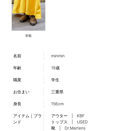
革靴
名前
minmin
年齢
19歳
職業
学生
お住まい
三重県
身長
156cm
アイテム｜ブラ
アウター | KBF
ンド
トップス | USED
靴 | Dr.Martens