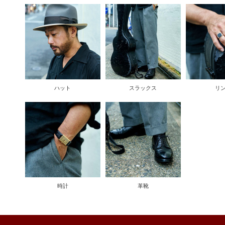
ハット
スラックス
リ
時計
革靴