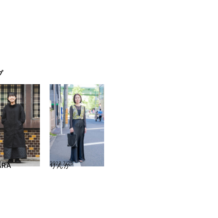
プ
1/19
2023.7/25
ARA
りんか