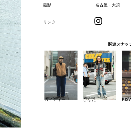
撮影
名古屋・大須
リンク
関連スナッ
2025.2/16
2024.6/1
2023.1
カイティー
ひなた
KIS