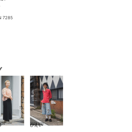
s
 7285
プ
8/26
2025.7/10
O
ひえい