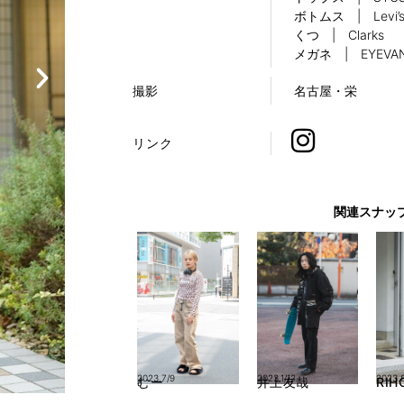
ボトムス | Levi’
くつ | Clarks
メガネ | EYEVAN
撮影
名古屋・栄
リンク
関連スナッ
2023.7/9
2023.1/12
2023.
むー
井上友哉
RIH