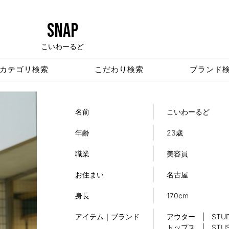
SNAP
こいわーるど
カテゴリ検索
こだわり検索
ブランド
名前
こいわーるど
年齢
23歳
職業
美容員
お住まい
名古屋
身長
170cm
アイテム｜ブランド
アウター | STUD
トップス | STUS