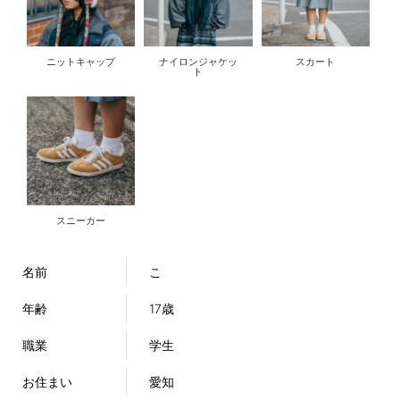
ニットキャップ
ナイロンジャケッ
スカート
ト
スニーカー
名前
こ
年齢
17歳
職業
学生
お住まい
愛知