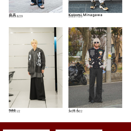
彪真
Kotomi Minagawa
2023.8/29
2022.7/23
nao
しゅん
2026.1/2
2025.3/22