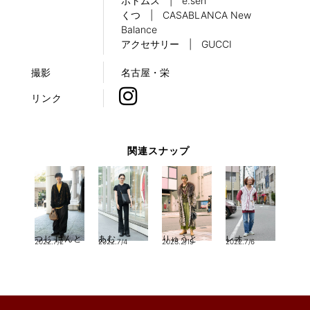
ボトムス | e.sen
くつ | CASABLANCA New
Balance
アクセサリー | GUCCI
撮影
名古屋・栄
リンク
関連スナップ
つじ けんと
あむ
りゅうと
レオ
2022.7/2
2022.7/4
2023.2/19
2022.7/6