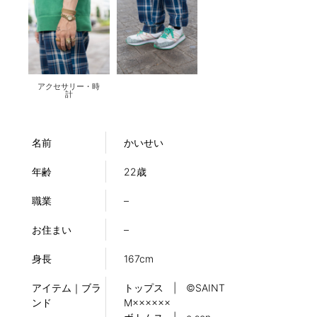
アクセサリー・時
計
名前
かいせい
年齢
22歳
職業
–
お住まい
–
身長
167cm
アイテム｜ブラ
トップス | ©SAINT
ンド
M××××××