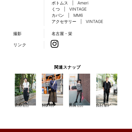
ボトムス | Ameri
くつ | VINTAGE
カバン | MM6
アクセサリー | VINTAGE
撮影
名古屋・栄
リンク
関連スナップ
さめ
soyoka
來音
たいせい
2022.6/22
2021.11/3
2026.5/20
2023.9/17