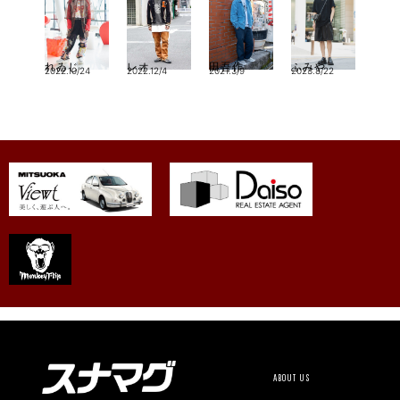
れゐじ
レオ
田吾作
ふみや
2022.10/24
2022.12/4
2021.3/9
2023.8/22
ABOUT US