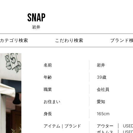
SNAP
岩井
カテゴリ検索
こだわり検索
ブランド
名前
岩井
年齢
39歳
職業
会社員
お住まい
愛知
身長
165cm
アイテム｜ブランド
アウター | USE
ボトムス | USE