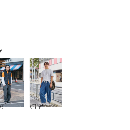
プ
/21
2021.9/24
た
かずま