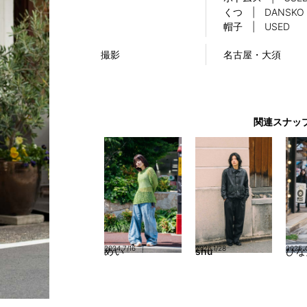
くつ | DANSKO
帽子 | USED
撮影
名古屋・大須
関連スナッ
2024.7/16
2026.1/28
2025.4
めい
shu
ひな