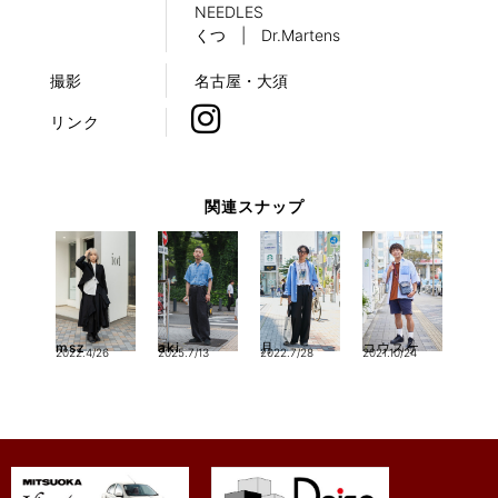
NEEDLES
くつ | Dr.Martens
撮影
名古屋・大須
リンク
関連スナップ
msz
aki
月
コウスケ
2022.4/26
2025.7/13
2022.7/28
2021.10/24