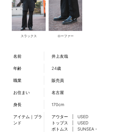
スラックス
ローファー
名前
井上友哉
年齢
24歳
職業
販売員
お住まい
名古屋
身長
170cm
アイテム｜ブラ
アウター | USED
ンド
トップス | USED
ボトムス | SUNSEA・