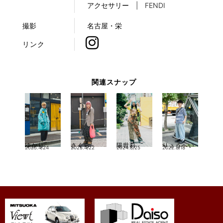
アクセサリー | FENDI
撮影
名古屋・栄
リンク
関連スナップ
ゆかり
さくら
陽世莉
りょうへい
2025.4/24
2025.4/22
2024.8/25
2022.8/18