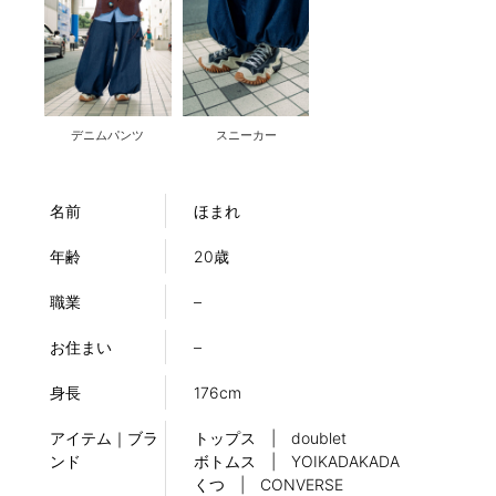
デニムパンツ
スニーカー
名前
ほまれ
年齢
20歳
職業
–
お住まい
–
身長
176cm
アイテム｜ブラ
トップス | doublet
ンド
ボトムス | YOIKADAKADA
くつ | CONVERSE