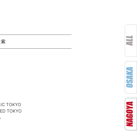
検索
C TOKYO
D TOKYO
A