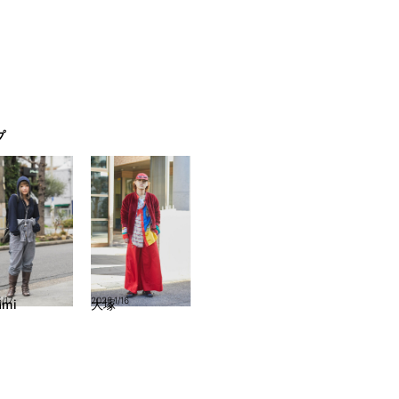
プ
/17
2023.1/16
ami
大塚