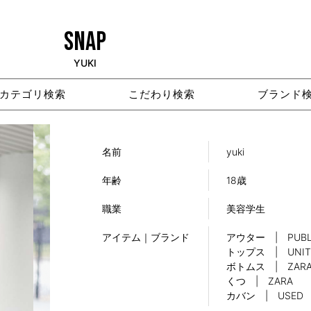
SNAP
YUKI
カテゴリ検索
こだわり検索
ブランド
名前
yuki
年齢
18歳
職業
美容学生
アイテム｜ブランド
アウター | PUBLI
トップス | UNITE
ボトムス | ZAR
くつ | ZARA
カバン | USED