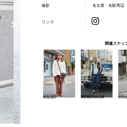
撮影
名古屋・名駅周辺
リンク
関連スナッ
2021.10/19
2025.2/27
2025.5
mizuki
NOBUNAGA
min