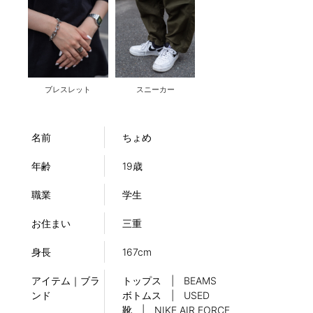
ブレスレット
スニーカー
名前
ちょめ
年齢
19歳
職業
学生
お住まい
三重
身長
167cm
アイテム｜ブラ
トップス | BEAMS
ンド
ボトムス | USED
靴 | NIKE AIR FORCE