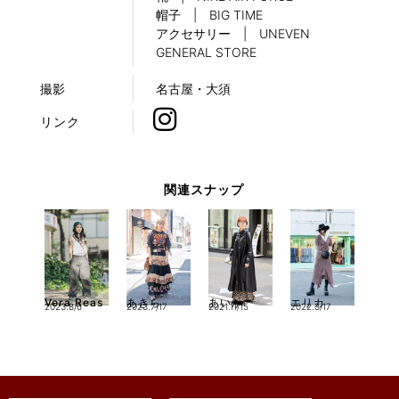
帽子 | BIG TIME
アクセサリー | UNEVEN
GENERAL STORE
撮影
名古屋・大須
リンク
関連スナップ
Vera Reas
あきら
あいか
エリカ
2023.8/6
2023.7/17
2021.11/15
2022.3/17