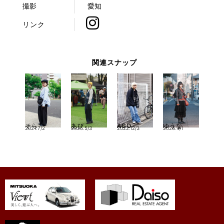
撮影
愛知
リンク
関連スナップ
そら
あび
AGO
ゆうな
2021.7/2
2025.5/3
2022.12/3
2026.4/1