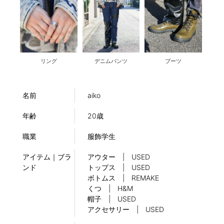
リング
デニムパンツ
ブーツ
名前
aiko
年齢
20歳
職業
服飾学生
アイテム｜ブラ
アウター | USED
ンド
トップス | USED
ボトムス | REMAKE
くつ | H&M
帽子 | USED
アクセサリー | USED