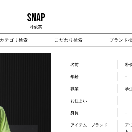
SNAP
朴俊英
カテゴリ検索
こだわり検索
ブランド
名前
朴
年齢
–
職業
学
お住まい
–
身長
–
アイテム｜ブランド
アウ
トッ