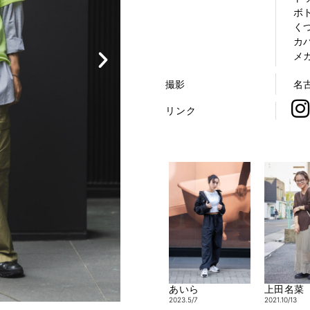
ボ
くつ 
カバ
メガネ
撮影
名
リンク
あいら
上田名菜
2023.5/7
2021.10/13