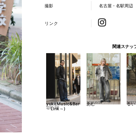
撮影
名古屋・名駅周辺
リンク
関連スナッ
2023.10/28
2022.1
yuki(Music&Bar
あむ
るい
2025.2/3
～Link～)