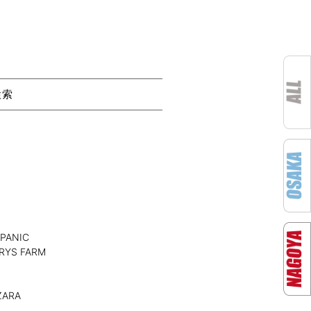
検索
PANIC
YS FARM
ARA