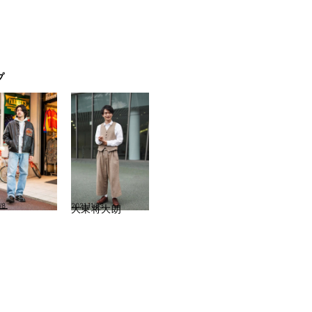
プ
/8
2021.11/23
ー
大東将大朗