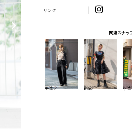
リンク
関連スナッ
2024.9/13
2022.9/12
2024.1
モエノ
mao
ケニ