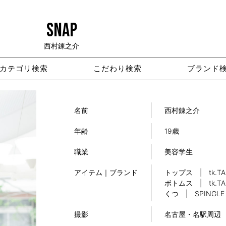
SNAP
西村錬之介
カテゴリ検索
こだわり検索
ブランド
名前
西村錬之介
年齢
19歳
職業
美容学生
アイテム｜ブランド
トップス | tk.TAK
ボトムス | tk.TAK
くつ | SPINGLE
撮影
名古屋・名駅周辺