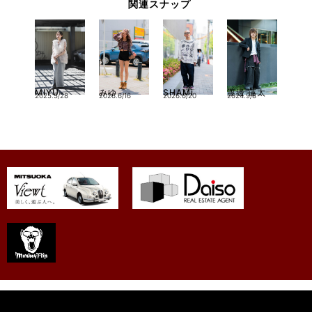
関連スナップ
MIYU
みゆ
SHAMi
渡邊 蓮太
2025.5/28
2026.6/16
2026.6/20
2024.9/8