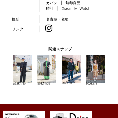
カバン | 無印良品
時計 | Xiaomi MI Watch
撮影
名古屋・名駅
リンク
関連スナップ
シュウヘイ
たま
maki
ひな
2023.1/8
2021.11/30
2022.4/26
2026.6/4