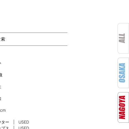
検索
い
歳
生
知
0cm
ター | USED
プス | USED