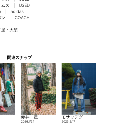
ムス | USED
 | adidas
ン | COACH
古屋・大須
関連スナップ
赤井一星
モサッデグ
2026.1/24
2025.2/17