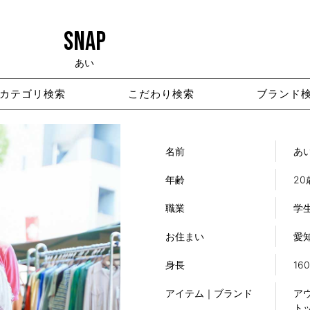
SNAP
あい
カテゴリ検索
こだわり検索
ブランド
名前
あ
年齢
20
職業
学
お住まい
愛
身長
16
アイテム｜ブランド
アウ
トッ