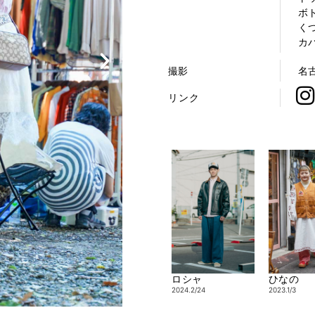
ボト
くつ
カバ
撮影
名
リンク
ロシャ
ひなの
2024.2/24
2023.1/3