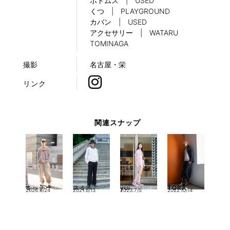
ボトムス | USED
くつ | PLAYGROUND
カバン | USED
アクセサリー | WATARU
TOMINAGA
撮影
名古屋・栄
リンク
関連スナップ
ミッチー
スミ
yui
TORA
2023.6/24
2021.6/13
2023.7/5
2022.10/14