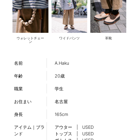
ウォレットチェー
ワイドパンツ
革靴
ン
名前
A.Haku
年齢
20歳
職業
学生
お住まい
名古屋
身長
165cm
アイテム｜ブラ
アウター | USED
ンド
トップス | USED