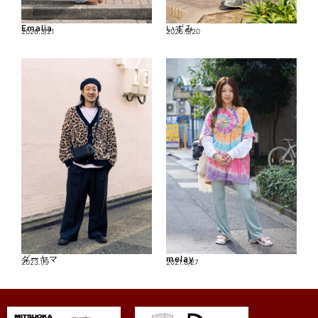
Emalia
いずみ
2026.3/21
2026.3/20
ダーヤマ
melay
2023.1/9
2021.8/27