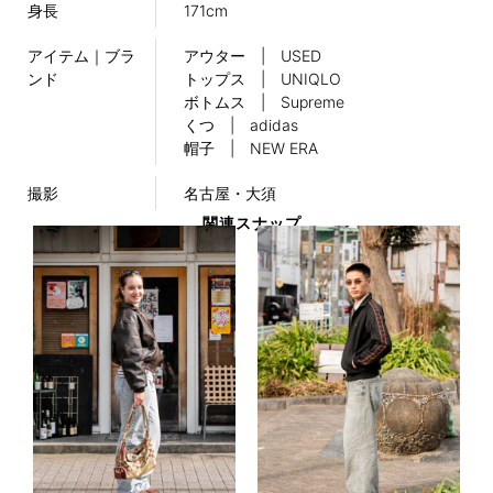
身長
171cm
アイテム｜ブラ
アウター | USED
ンド
トップス | UNIQLO
ボトムス | Supreme
くつ | adidas
帽子 | NEW ERA
撮影
名古屋・大須
関連スナップ