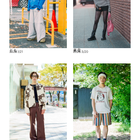
とも
來音
2026.1/21
2026.5/20