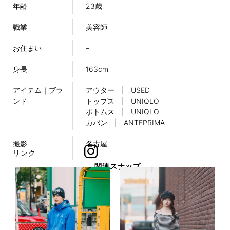
年齢
23歳
職業
美容師
お住まい
–
身長
163cm
アイテム｜ブラ
アウター | USED
ンド
トップス | UNIQLO
ボトムス | UNIQLO
カバン | ANTEPRIMA
撮影
名古屋
リンク
関連スナップ