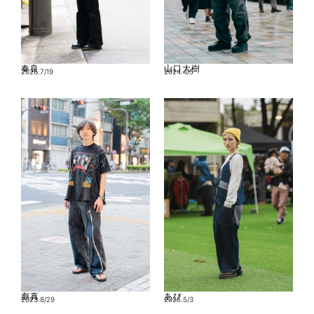
奏良
山口大樹
2026.7/19
2024.4/5
彪真
あび
2023.8/29
2025.5/3