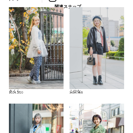
関連スナップ
さくら
こひな
2024.2/20
2024.10/8