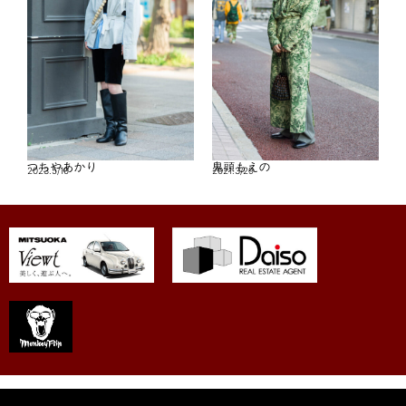
つちやあかり
鬼頭もえの
2023.5/10
2021.3/29