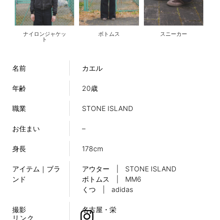
ナイロンジャケッ
ボトムス
スニーカー
ト
名前
カエル
年齢
20歳
職業
STONE ISLAND
お住まい
–
身長
178cm
アイテム｜ブラ
アウター | STONE ISLAND
ンド
ボトムス | MM6
くつ | adidas
撮影
名古屋・栄
リンク