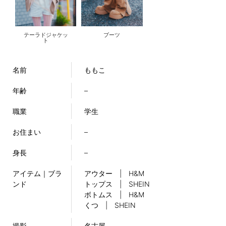
テーラドジャケッ
ブーツ
ト
名前
ももこ
年齢
–
職業
学生
お住まい
–
身長
–
アイテム｜ブラ
アウター | H&M
ンド
トップス | SHEIN
ボトムス | H&M
くつ | SHEIN
撮影
名古屋