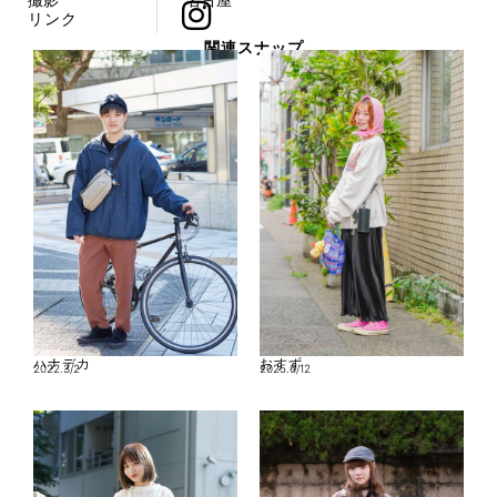
リンク
関連スナップ
ハナデカ
おすず
2022.3/2
2025.6/12