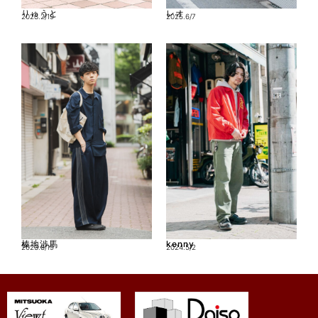
りゅうと
レオ
2023.2/19
2025.6/7
榛地渉馬
kenny
2023.8/19
2024.5/2