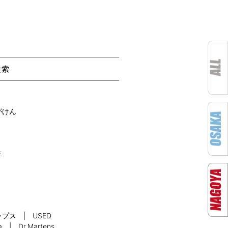
検索
がけん
生
プス | USED
 | Dr.Martens