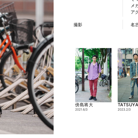
メガ
アク
撮影
名
傍島将大
TATSUY
2021.6/3
2023.2/3