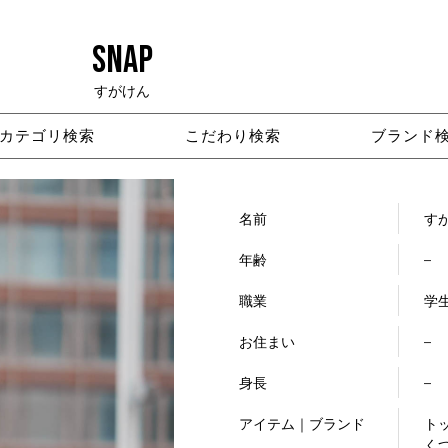
SNAP
すがけん
カテゴリ検索
こだわり検索
ブランド
名前
す
年齢
–
職業
学
お住まい
–
身長
–
アイテム｜ブランド
トッ
くつ