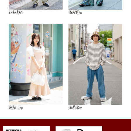
あやの
おおわん
2021.7/26
2022.3/9
ゆな
はるま
2023.8/23
2023.6/12