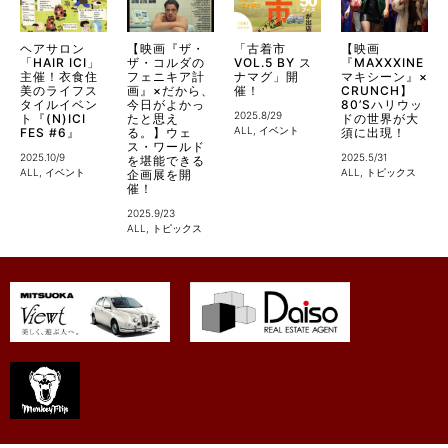
ヘアサロン
【映画『ザ・
「古着市
【映画
「HAIR ICI」
ザ・コルダの
VOL.5 BY ス
『MAXXXINE
主催！衣食住
フェニキア計
ナマグ」開
マキシーン』×
美のライフス
画』×だから、
催！
CRUNCH】
タイルイベン
今日がよかっ
80’Sハリウッ
2025.8/29
ト『(N)ICI
たと思え
ドの世界が大
ALL
,
イベント
FES #6』
る。】ウェ
須に出現！
ス・ワールド
2025.10/9
2025.5/31
を堪能できる
ALL
,
イベント
ALL
,
トピックス
企画展を開
催！
2025.9/23
ALL
,
トピックス