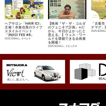
ヘアサロン「HAIR ICI」
【映画『ザ・ザ・コルダ
「古着市 V
主催！衣食住美のライフ
のフェニキア計画』×だ
ナマグ」
スタイルイベント
から、今日がよかったと
2025.8/29
AL
『(N)ICI FES #6』
思える。】ウェス・ワー
ルドを堪能できる企画展
2025.10/9
ALL
,
イベント
を開催！
2025.9/23
ALL
,
トピックス