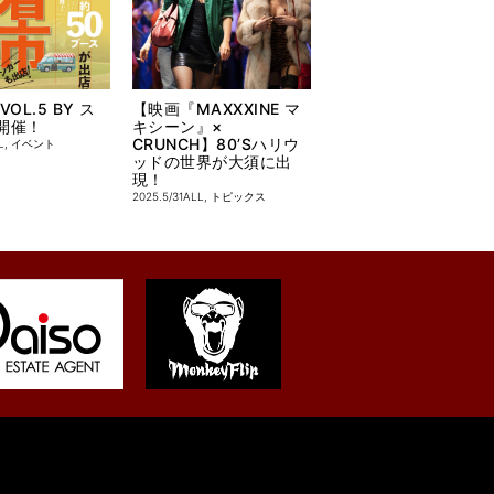
OL.5 BY ス
【映画『MAXXXINE マ
開催！
キシーン』×
CRUNCH】80’Sハリウ
L
,
イベント
ッドの世界が大須に出
現！
2025.5/31
ALL
,
トピックス