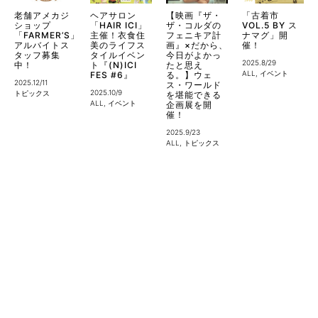
老舗アメカジ
ヘアサロン
【映画『ザ・
「古着市
ショップ
「HAIR ICI」
ザ・コルダの
VOL.5 BY ス
「FARMER’S」
主催！衣食住
フェニキア計
ナマグ」開
アルバイトス
美のライフス
画』×だから、
催！
タッフ募集
タイルイベン
今日がよかっ
2025.8/29
中！
ト『(N)ICI
たと思え
ALL
,
イベント
FES #6』
る。】ウェ
2025.12/11
ス・ワールド
2025.10/9
トピックス
を堪能できる
ALL
,
イベント
企画展を開
催！
2025.9/23
ALL
,
トピックス