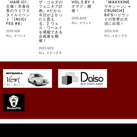
「HAIR ICI」
ザ・コルダの
VOL.5 BY ス
『MAXXXINE
主催！衣食住
フェニキア計
ナマグ」開
マキシーン』×
美のライフス
画』×だから、
催！
CRUNCH】
タイルイベン
今日がよかっ
80’Sハリウッ
2025.8/29
ト『(N)ICI
たと思え
ドの世界が大
ALL
,
イベント
FES #6』
る。】ウェ
須に出現！
ス・ワールド
2025.10/9
2025.5/31
を堪能できる
ALL
,
イベント
ALL
,
トピックス
企画展を開
催！
2025.9/23
ALL
,
トピックス