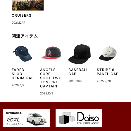
CRUISERS
2021.12/17
関連アイテム
FADED
ANGELS
BASEBALL
STRIPE 6
SLUB
SURE
CAP
PANEL CAP
DENIM CAP
SHOT TWO
2025.10/9
2025.9/28
TONE ’47
2026.4/5
CAPTAIN
2025.10/9