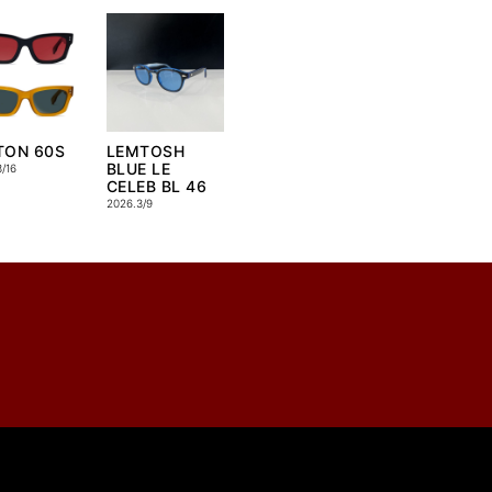
TON 60S
LEMTOSH
BLUE LE
/16
CELEB BL 46
2026.3/9