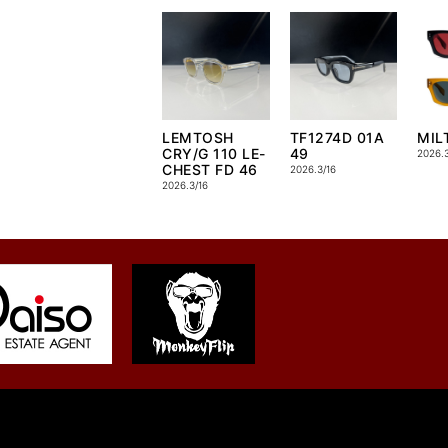
LEMTOSH
TF1274D 01A
MIL
CRY/G 110 LE-
49
2026.3
CHEST FD 46
2026.3/16
2026.3/16