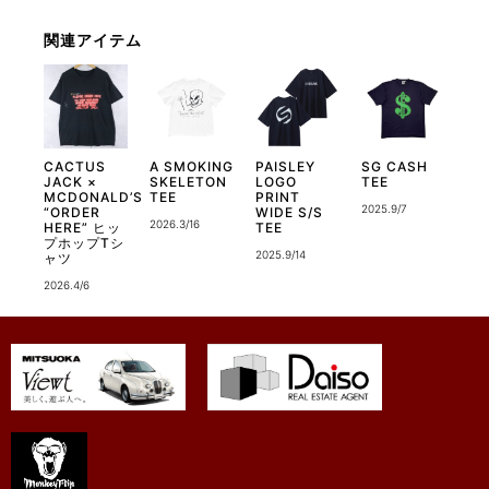
関連アイテム
CACTUS
A SMOKING
PAISLEY
SG CASH
JACK ×
SKELETON
LOGO
TEE
MCDONALD’S
TEE
PRINT
2025.9/7
“ORDER
WIDE S/S
2026.3/16
HERE” ヒッ
TEE
プホップTシ
2025.9/14
ャツ
2026.4/6